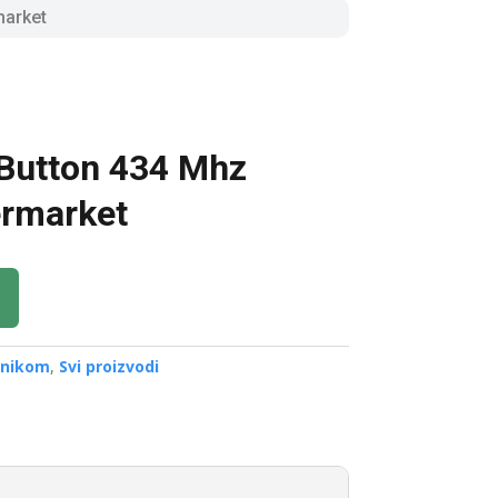
market
Button 434 Mhz
ermarket
ronikom
,
Svi proizvodi