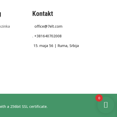
g
Kontakt
ozinka
office@7elt.com
.
+381640702008
15. maja 56 |
Ruma, Srbija
0
ith a 256bit SSL certificate.