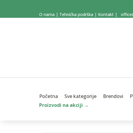
O nama
|
Tehnička podrška
|
Kontakt
|
office
Početna
Sve kategorije
Brendovi
P
Proizvodi na akciji →