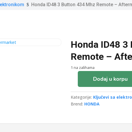
elektronikom
Honda ID48 3 Button 434 Mhz Remote – After
$
Honda ID48 3 
Remote – Aft
1 na zalihama
Dodaj u korpu
Honda
ID48
3
Kategorije:
Ključevi sa elekt
Button
Brend:
HONDA
434
Mhz
Remote
-