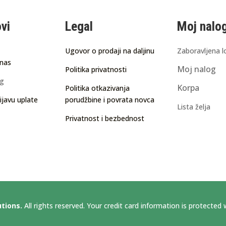
ovi
Legal
Moj nalo
Ugovor o prodaji na daljinu
Zaboravljena l
 nas
Moj nalog
Politika privatnosti
ng
Korpa
Politika otkazivanja
ijavu uplate
porudžbine i povrata novca
Lista želja
Privatnost i bezbednost
utions.
All rights reserved. Your credit card information is protected w