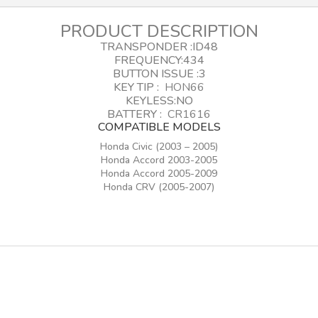
Aftermarket
količina
PRODUCT DESCRIPTION
TRANSPONDER :ID48
FREQUENCY:
434
BUTTON ISSUE :3
KEY TIP :
HON66
KEYLESS:NO
BATTERY :
CR1616
COMPATIBLE MODELS
Honda Civic (2003 – 2005)
Honda Accord 2003-2005
Honda Accord 2005-2009
Honda CRV (2005-2007)