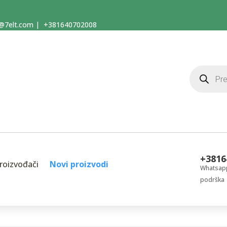
@7elt.com
|
+381640702008
Products
search
+3816
roizvođači
Novi proizvodi
Whatsapp
podrška