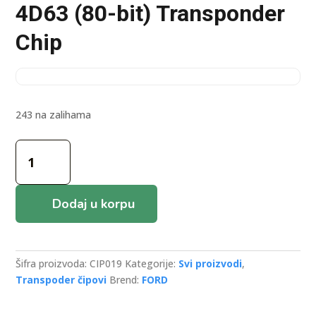
4D63 (80-bit) Transponder
Chip
243 na zalihama
4D63
(80-
bit)
Transponder
Dodaj u korpu
Chip
količina
Šifra proizvoda:
CIP019
Kategorije:
Svi proizvodi
,
Transpoder čipovi
Brend:
FORD