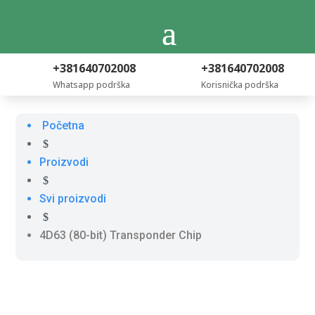
+381640702008
+381640702008
Whatsapp podrška
Korisnička podrška
Početna
$
Proizvodi
$
Svi proizvodi
$
4D63 (80-bit) Transponder Chip