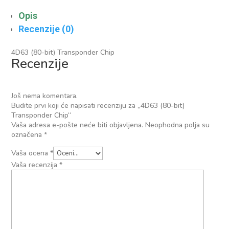
Opis
Recenzije (0)
4D63 (80-bit) Transponder Chip
Recenzije
Još nema komentara.
Budite prvi koji će napisati recenziju za „4D63 (80-bit)
Transponder Chip“
Vaša adresa e-pošte neće biti objavljena.
Neophodna polja su
označena
*
Vaša ocena
*
Vaša recenzija
*