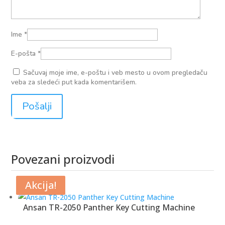
Ime
*
E-pošta
*
Sačuvaj moje ime, e-poštu i veb mesto u ovom pregledaču
veba za sledeći put kada komentarišem.
Povezani proizvodi
Povezani proizvodi
Akcija!
Akcija!
Ansan TR-2050 Panther Key Cutting Machine