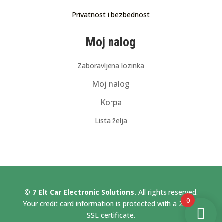
Privatnost i bezbednost
Moj nalog
Zaboravljena lozinka
Moj nalog
Korpa
Lista želja
© 7 Elt Car Electronic Solutions.
All rights reserved.
0
Your credit card information is protected with a 256bit
SSL certificate.