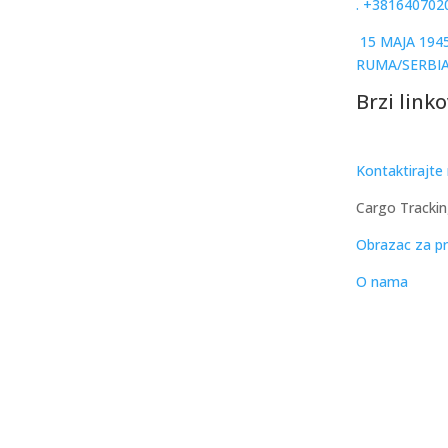
.
+381640702
15 MAJA 1945
RUMA/SERBI
Brzi linko
Kontaktirajte
Cargo Tracki
Obrazac za pr
O nama