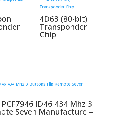
bon
4D63 (80-bit)
onder
Transponder
Chip
 PCF7946 ID46 434 Mhz 3
mote Seven Manufacture –