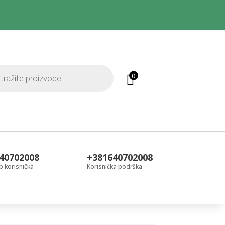
0
40702008
+381640702008
 korisnička
Korisnička podrška