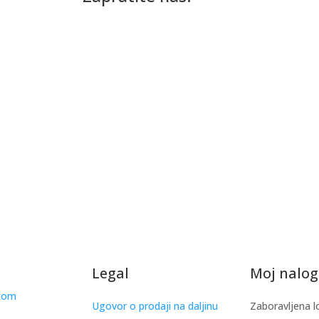
Legal
Moj nalog
.com
Ugovor o prodaji na daljinu
Zaboravljena l