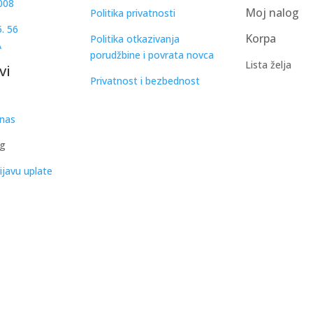
008
Moj nalog
Politika privatnosti
. 56
Korpa
Politika otkazivanja
A
porudžbine i povrata novca
Lista želja
vi
Privatnost i bezbednost
 nas
ng
ijavu uplate