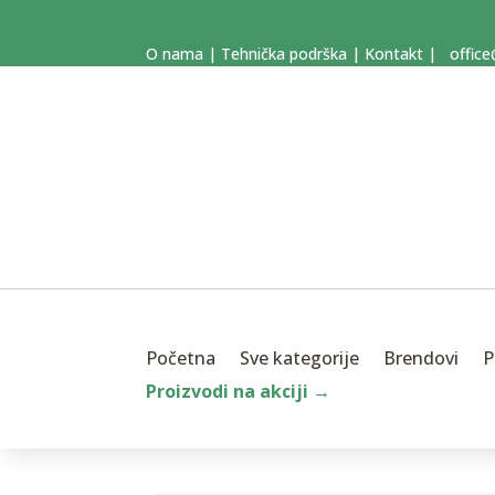
O nama
|
Tehnička podrška
|
Kontakt
|
office
Početna
Sve kategorije
Brendovi
P
Proizvodi na akciji →