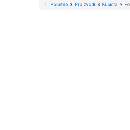
Početna
Proizvodi
Kućišta
Fo
$
$
$