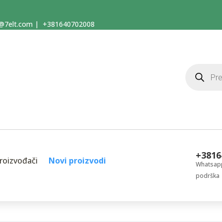
@7elt.com
|
+381640702008
Products
search
+3816
roizvođači
Novi proizvodi
Whatsapp
podrška