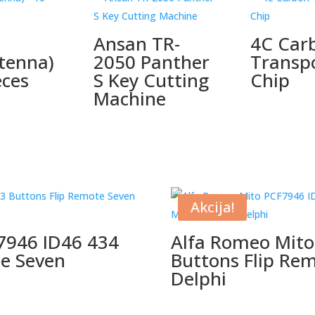
Ansan TR-
4C Car
tenna)
2050 Panther
Transp
eces
S Key Cutting
Chip
Machine
Akcija!
7946 ID46 434
Alfa Romeo Mito
te Seven
Buttons Flip Re
Delphi