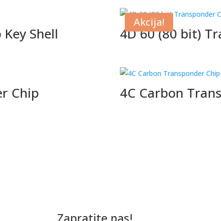
Akcija!
 Key Shell
4D 60 (80 bit) T
er Chip
4C Carbon Tran
Zapratite nas!