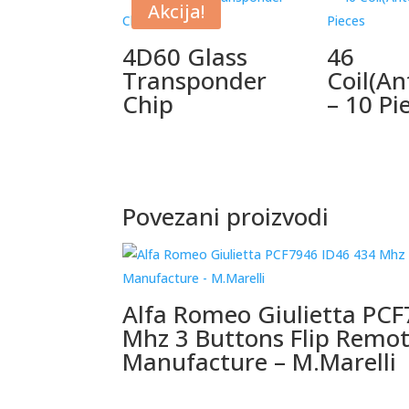
Akcija!
4D60 Glass
46
Transponder
Coil(An
Chip
– 10 Pi
Povezani proizvodi
Alfa Romeo Giulietta PCF
Mhz 3 Buttons Flip Remo
Manufacture – M.Marelli