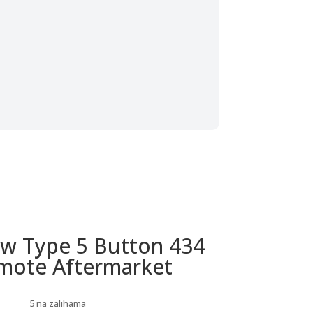
w Type 5 Button 434
mote Aftermarket
5 na zalihama