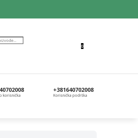
0
40702008
+381640702008
 korisnička
Korisnička podrška