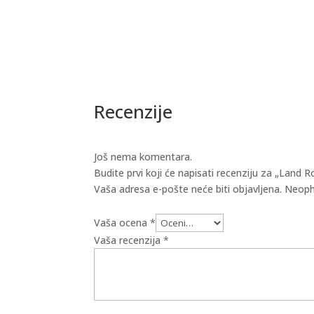
Recenzije
Još nema komentara.
Budite prvi koji će napisati recenziju za „La
Vaša adresa e-pošte neće biti objavljena.
Neoph
Vaša ocena
*
Vaša recenzija
*