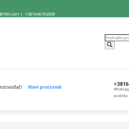
@7elt.com
|
+381640702008
Products
search
+3816
roizvođači
Novi proizvodi
Whatsapp
podrška