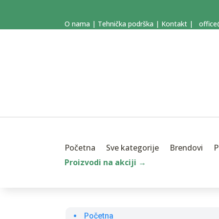
O nama
|
Tehnička podrška
|
Kontakt
|
office
Početna
Sve kategorije
Brendovi
P
Proizvodi na akciji →
Početna