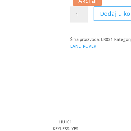
Akcija!
Land
Dodaj u k
Rover
New
Type
5
Šifra proizvoda:
LR031
Kategori
Button
LAND ROVER
434
MHz
Smart
Remote
Aftermarket
količina
HU101
KEYLESS: YES