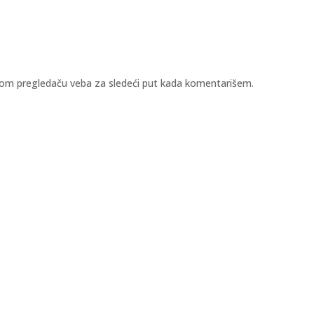
vom pregledaču veba za sledeći put kada komentarišem.