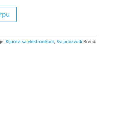
orpu
je:
Ključevi sa elektronikom
,
Svi proizvodi
Brend: