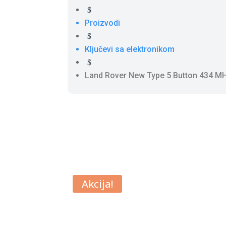
$
Proizvodi
$
Ključevi sa elektronikom
$
Land Rover New Type 5 Button 434 M
Akcija!