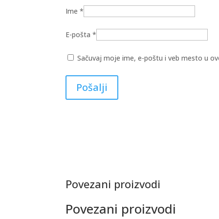
Ime
*
E-pošta
*
Sačuvaj moje ime, e-poštu i veb mesto u o
Povezani proizvodi
Povezani proizvodi