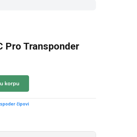
C Pro Transponder
u korpu
spoder čipovi