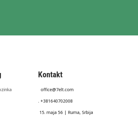
g
Kontakt
ozinka
office@7elt.com
.
+381640702008
15. maja 56 |
Ruma, Srbija