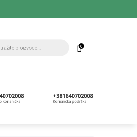
0
40702008
+381640702008
 korisnička
Korisnička podrška