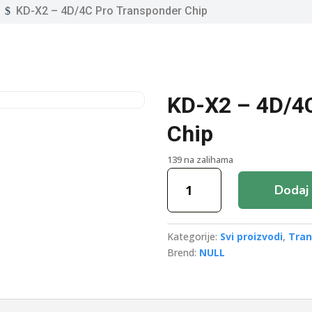
KD-X2 – 4D/4C Pro Transponder Chip
$
KD-X2 – 4D/4
Chip
139 na zalihama
KD-
Dodaj 
X2
-
4D/4C
Kategorije:
Svi proizvodi
,
Tran
Pro
Brend:
NULL
Transponder
Chip
količina