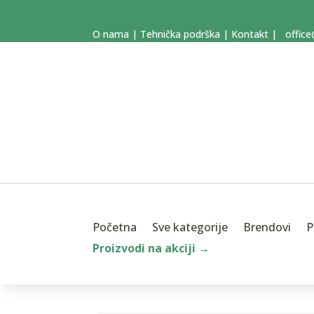
O nama
|
Tehnička podrška
|
Kontakt
|
office
Početna
Sve kategorije
Brendovi
P
Proizvodi na akciji →