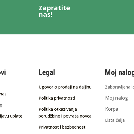
Zapratite
nas!
ovi
Legal
Moj nalo
Ugovor o prodaji na daljinu
Zaboravljena l
 nas
Moj nalog
Politika privatnosti
ng
Korpa
Politika otkazivanja
ijavu uplate
porudžbine i povrata novca
Lista želja
Privatnost i bezbednost