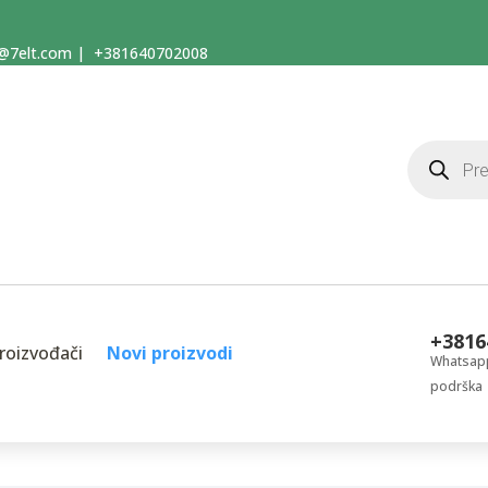
@7elt.com
|
+381640702008
Products
search
+3816
roizvođači
Novi proizvodi
Whatsapp
podrška