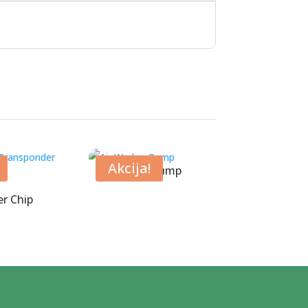
Akcija!
Air Wedge Pump
r Chip