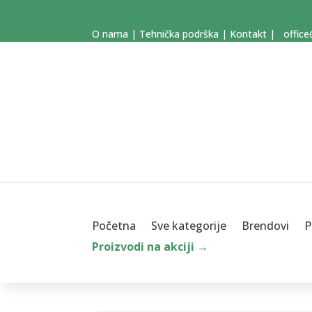
O nama
|
Tehnička podrška
|
Kontakt
|
office
Početna
Sve kategorije
Brendovi
P
Proizvodi na akciji →