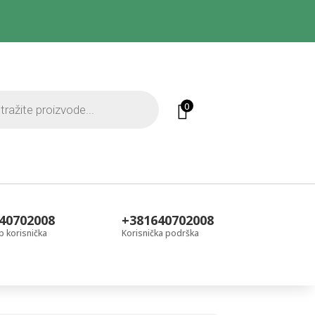
0
40702008
+381640702008
 korisnička
Korisnička podrška