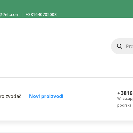
@7elt.com
|
+381640702008
Products
search
+3816
roizvođači
Novi proizvodi
Whatsapp
podrška