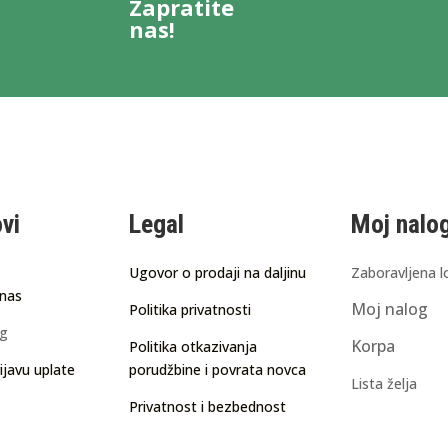
Zapratite
nas!
ovi
Legal
Moj nalo
Ugovor o prodaji na daljinu
Zaboravljena l
 nas
Moj nalog
Politika privatnosti
ng
Korpa
Politika otkazivanja
ijavu uplate
porudžbine i povrata novca
Lista želja
Privatnost i bezbednost