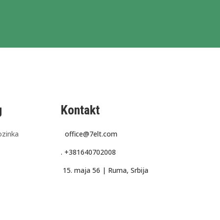
g
Kontakt
ozinka
office@7elt.com
.
+381640702008
15. maja 56 |
Ruma, Srbija