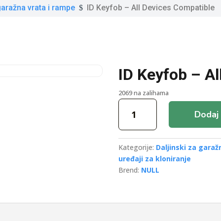
garažna vrata i rampe
ID Keyfob – All Devices Compatible
$
ID Keyfob – A
2069 na zalihama
ID
Dodaj 
Keyfob
-
All
Kategorije:
Daljinski za garaž
Devices
uređaji za kloniranje
Compatible
Brend:
NULL
količina