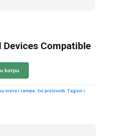
ll Devices Compatible
u korpu
na vrata i rampe
,
Svi proizvodi
,
Tagovi i