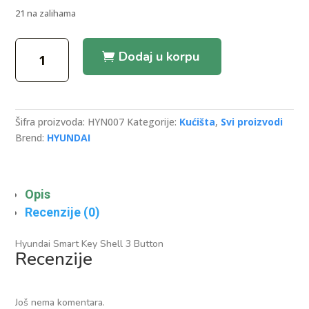
21 na zalihama
Hyundai
Dodaj u korpu
Smart
Key
Shell
3
Šifra proizvoda:
HYN007
Kategorije:
Kućišta
,
Svi proizvodi
Button
Brend:
HYUNDAI
količina
Opis
Recenzije (0)
Hyundai Smart Key Shell 3 Button
Recenzije
Još nema komentara.