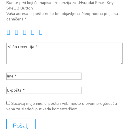
Budite prvi koji će napisati recenziju za „Hyundai Smart Key
Shell 3 Button“
Vaša adresa e-pošte neće biti objavljena.
Neophodna polja su
označena
*
Sačuvaj moje ime, e-poštu i veb mesto u ovom pregledaču
veba za sledeći put kada komentarišem.