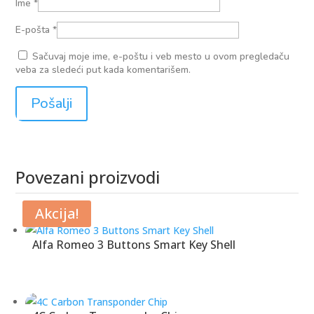
Ime
*
E-pošta
*
Sačuvaj moje ime, e-poštu i veb mesto u ovom pregledaču
veba za sledeći put kada komentarišem.
Povezani proizvodi
Povezani proizvodi
Akcija!
Alfa Romeo 3 Buttons Smart Key Shell