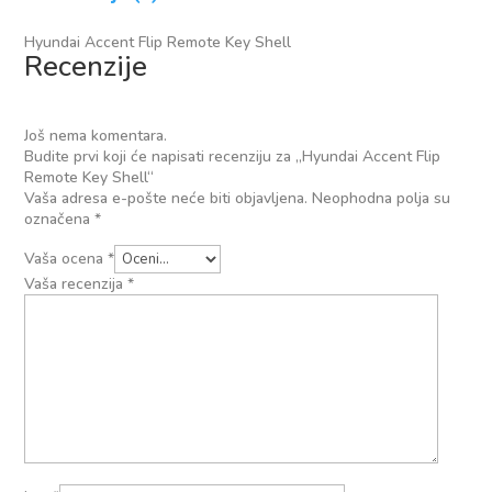
Hyundai Accent Flip Remote Key Shell
Recenzije
Još nema komentara.
Budite prvi koji će napisati recenziju za „Hyundai Accent Flip
Remote Key Shell“
Vaša adresa e-pošte neće biti objavljena.
Neophodna polja su
označena
*
Vaša ocena
*
Vaša recenzija
*