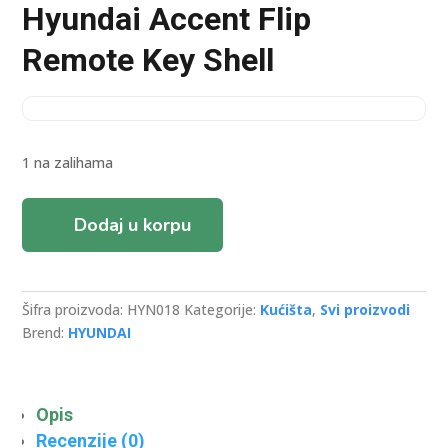
Hyundai Accent Flip
Remote Key Shell
1 na zalihama
Hyundai
Dodaj u korpu
Accent
Flip
Remote
Key
Šifra proizvoda:
HYN018
Kategorije:
Kućišta
,
Svi proizvodi
Shell
Brend:
HYUNDAI
količina
Opis
Recenzije (0)