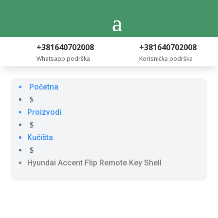
+381640702008
+381640702008
Whatsapp podrška
Korisnička podrška
Početna
$
Proizvodi
$
Kućišta
$
Hyundai Accent Flip Remote Key Shell