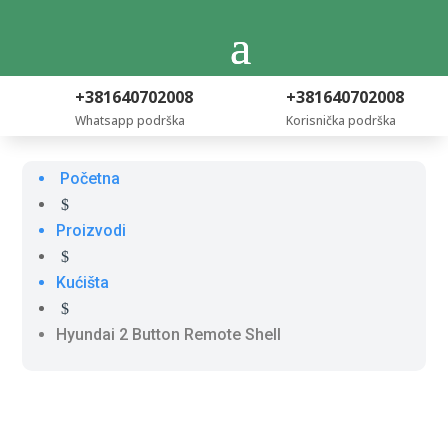
+381640702008
+381640702008
Whatsapp podrška
Korisnička podrška
Početna
$
Proizvodi
$
Kućišta
$
Hyundai 2 Button Remote Shell