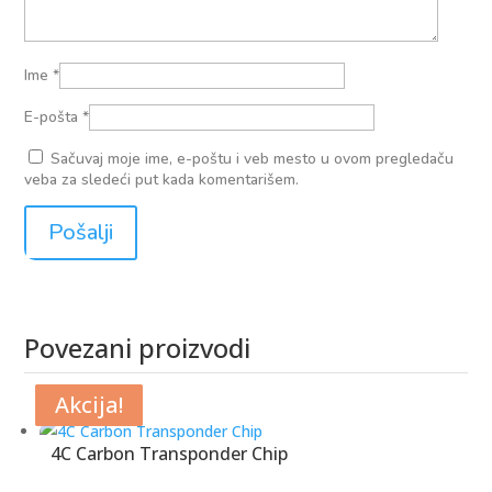
Ime
*
E-pošta
*
Sačuvaj moje ime, e-poštu i veb mesto u ovom pregledaču
veba za sledeći put kada komentarišem.
Povezani proizvodi
Povezani proizvodi
Akcija!
Akcija!
Akcija!
Akcija!
4C Carbon Transponder Chip