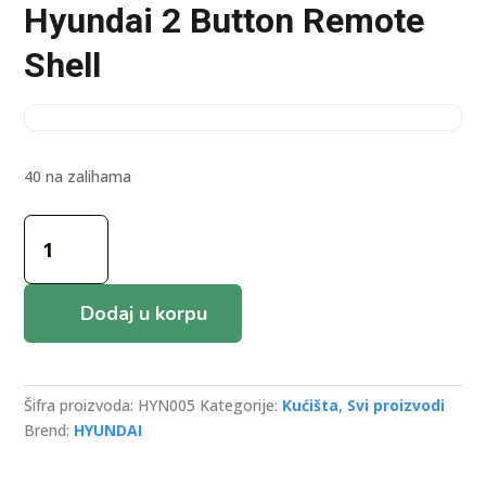
Hyundai 2 Button Remote
Shell
40 na zalihama
Hyundai
2
Button
Remote
Dodaj u korpu
Shell
količina
Šifra proizvoda:
HYN005
Kategorije:
Kućišta
,
Svi proizvodi
Brend:
HYUNDAI