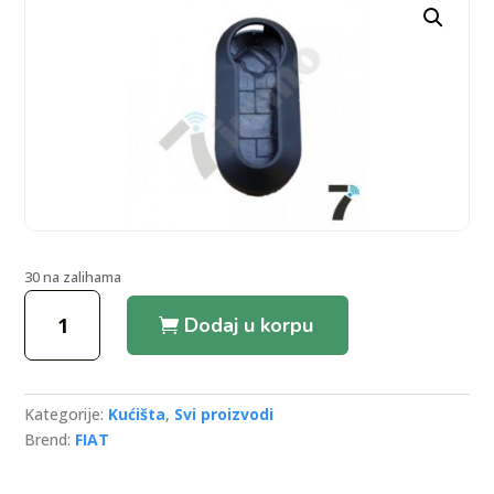
30 na zalihama
Fiat
Dodaj u korpu
Doblo/500
Flip
Remote
Key
Kategorije:
Kućišta
,
Svi proizvodi
Shell
Brend:
FIAT
Out
Case