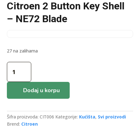
Citroen 2 Button Key Shell
– NE72 Blade
27 na zalihama
Citroen
2
Button
Key
Dodaj u korpu
Shell
-
NE72
Blade
Šifra proizvoda:
CIT006
Kategorije:
Kućišta
,
Svi proizvodi
količina
Brend:
Citroen