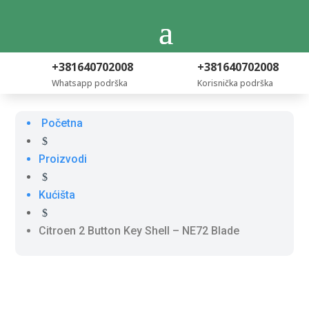
+381640702008
+381640702008
Whatsapp podrška
Korisnička podrška
Početna
$
Proizvodi
$
Kućišta
$
Citroen 2 Button Key Shell – NE72 Blade