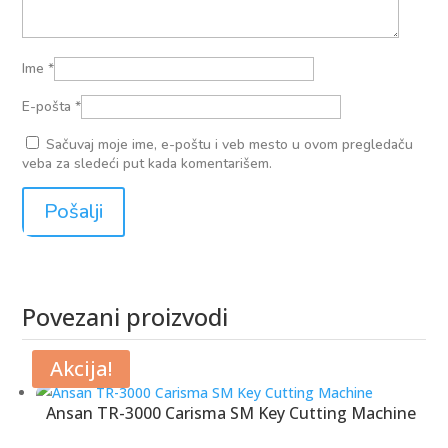
Ime
*
E-pošta
*
Sačuvaj moje ime, e-poštu i veb mesto u ovom pregledaču
veba za sledeći put kada komentarišem.
Povezani proizvodi
Povezani proizvodi
Akcija!
Ansan TR-3000 Carisma SM Key Cutting Machine