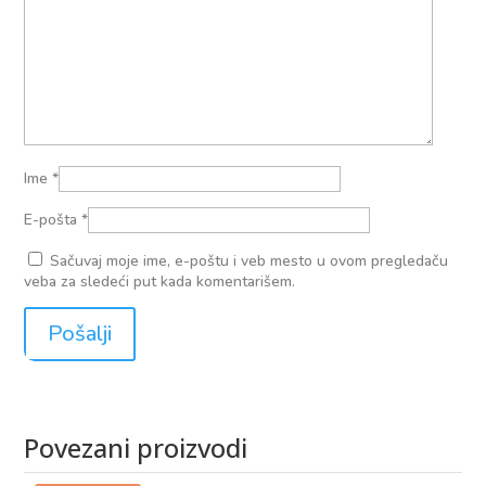
Ime
*
E-pošta
*
Sačuvaj moje ime, e-poštu i veb mesto u ovom pregledaču
veba za sledeći put kada komentarišem.
Povezani proizvodi
Povezani proizvodi