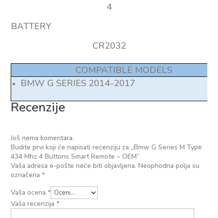
4
BATTERY
CR2032
COMPATIBLE MODELS
BMW G SERIES 2014-2017
Recenzije
Još nema komentara.
Budite prvi koji će napisati recenziju za „Bmw G Series M Type
434 Mhz 4 Buttons Smart Remote – OEM“
Vaša adresa e-pošte neće biti objavljena.
Neophodna polja su
označena
*
Vaša ocena
*
Vaša recenzija
*