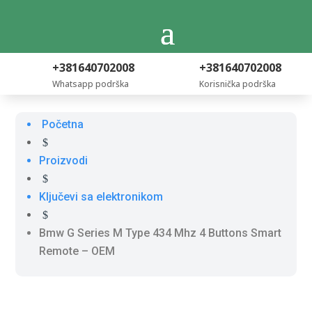
+381640702008
+381640702008
Whatsapp podrška
Korisnička podrška
Početna
$
Proizvodi
$
Ključevi sa elektronikom
$
Bmw G Series M Type 434 Mhz 4 Buttons Smart
Remote – OEM