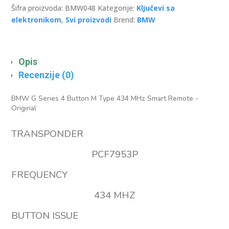
4
Šifra proizvoda:
BMW048
Kategorije:
Ključevi sa
Buttons
elektronikom
,
Svi proizvodi
Brend:
BMW
Smart
Remote
-
Opis
OEM
Recenzije (0)
količina
BMW G Series 4 Button M Type 434 MHz Smart Remote -
Original
TRANSPONDER
PCF7953P
FREQUENCY
434 MHZ
BUTTON ISSUE