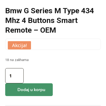
Bmw G Series M Type 434
Mhz 4 Buttons Smart
Remote – OEM
Akcija!
18 na zalihama
Bmw
G
Series
M
Dodaj u korpu
Type
434
Mhz