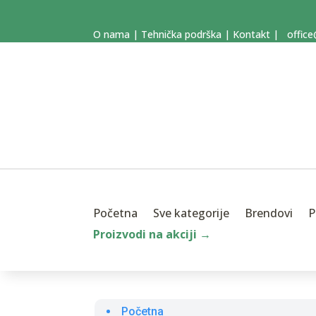
O nama
|
Tehnička podrška
|
Kontakt
|
office
Početna
Sve kategorije
Brendovi
P
Proizvodi na akciji →
Početna