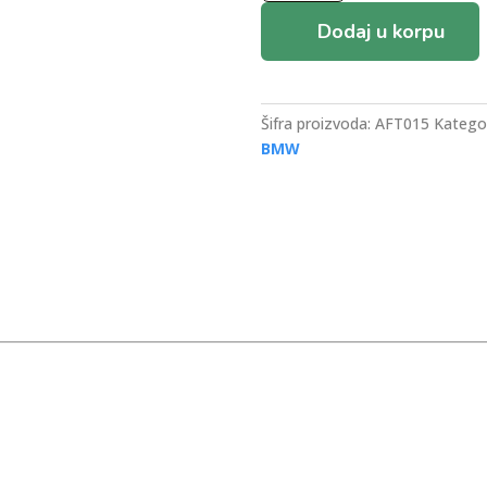
količina
Dodaj u korpu
Šifra proizvoda:
AFT015
Kategor
BMW