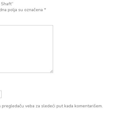
 Shaft“
na polja su označena
*
m pregledaču veba za sledeći put kada komentarišem.