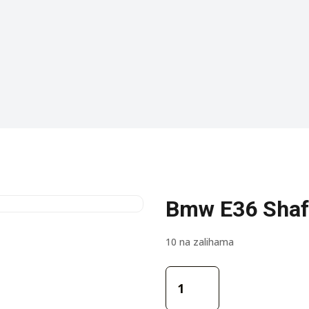
Bmw E36 Shaf
10 na zalihama
Bmw
E36
Shaft