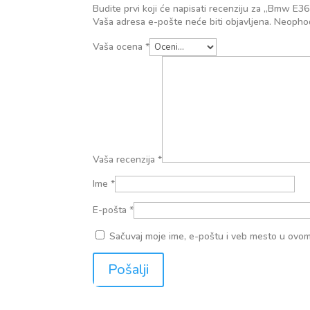
Budite prvi koji će napisati recenziju za „Bmw E36
Vaša adresa e-pošte neće biti objavljena.
Neophod
Vaša ocena
*
Vaša recenzija
*
Ime
*
E-pošta
*
Sačuvaj moje ime, e-poštu i veb mesto u ovo