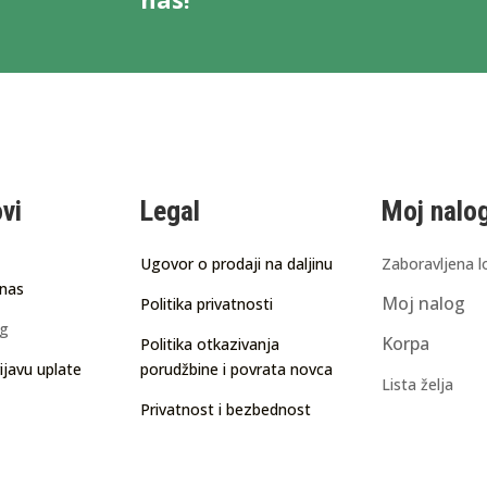
ovi
Legal
Moj nalo
Ugovor o prodaji na daljinu
Zaboravljena l
 nas
Moj nalog
Politika privatnosti
ng
Korpa
Politika otkazivanja
ijavu uplate
porudžbine i povrata novca
Lista želja
Privatnost i bezbednost