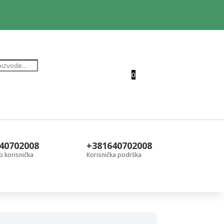
0
40702008
+381640702008
 korisnička
Korisnička podrška