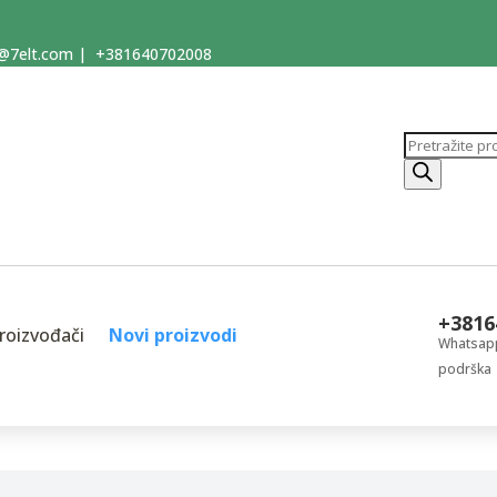
@7elt.com
|
+381640702008
Products
search
+3816
roizvođači
Novi proizvodi
Whatsapp
podrška