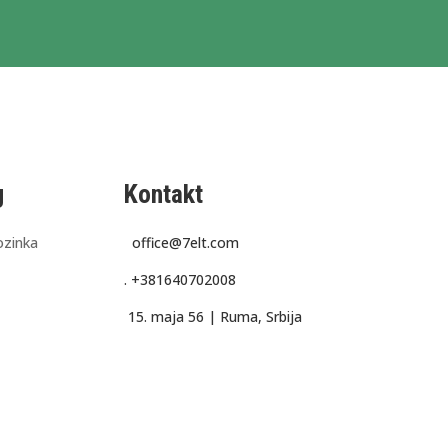
g
Kontakt
ozinka
office@7elt.com
.
+381640702008
15. maja 56 |
Ruma, Srbija