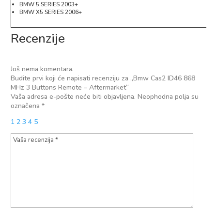
BMW 5 SERIES 2003+
BMW X5 SERIES 2006+
Recenzije
Još nema komentara.
Budite prvi koji će napisati recenziju za „Bmw Cas2 ID46 868
MHz 3 Buttons Remote – Aftermarket“
Vaša adresa e-pošte neće biti objavljena.
Neophodna polja su
označena
*
1
2
3
4
5