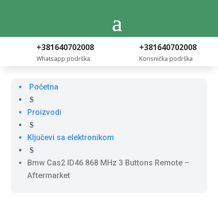
+381640702008
+381640702008
Whatsapp podrška
Korisnička podrška
Početna
$
Proizvodi
$
Ključevi sa elektronikom
$
Bmw Cas2 ID46 868 MHz 3 Buttons Remote –
Aftermarket