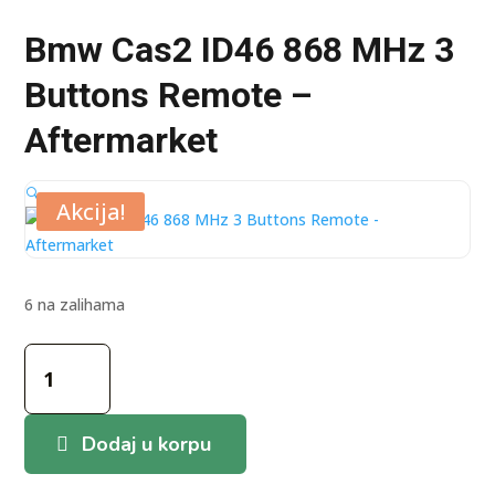
Bmw Cas2 ID46 868 MHz 3
Buttons Remote –
Aftermarket
🔍
Akcija!
6 na zalihama
Bmw
Cas2
ID46
868
Dodaj u korpu
MHz
3