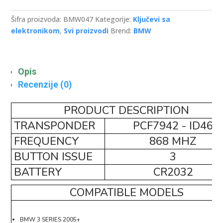
Buttons
Remote
Šifra proizvoda:
BMW047
Kategorije:
Ključevi sa
-
elektronikom
,
Svi proizvodi
Brend:
BMW
Aftermarket
količina
Opis
Recenzije (0)
PRODUCT DESCRIPTION
TRANSPONDER
PCF7942 - ID46
FREQUENCY
868 MHZ
BUTTON ISSUE
3
BATTERY
CR2032
COMPATIBLE MODELS
BMW 3 SERIES 2005+