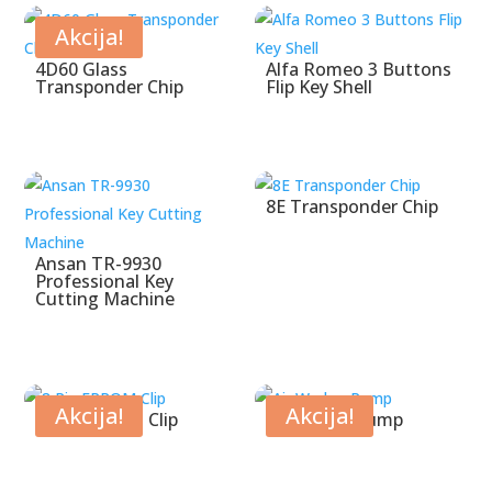
Akcija!
4D60 Glass
Alfa Romeo 3 Buttons
Transponder Chip
Flip Key Shell
8E Transponder Chip
Ansan TR-9930
Professional Key
Cutting Machine
Akcija!
Akcija!
8 Pin EPROM Clip
Air Wedge Pump