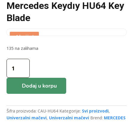
Mercedes Keydıy HU64 Key
Blade
Akcija!
135 na zalihama
Mercedes
Keydıy
HU64
Key
Dodaj u korpu
Blade
količina
Šifra proizvoda:
CAU-HU64
Kategorije:
Svi proizvodi
,
Univerzalni mačevi
,
Univerzalni mačevi
Brend:
MERCEDES