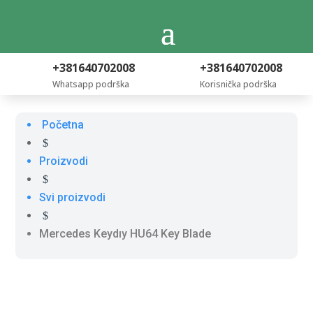
+381640702008
+381640702008
Whatsapp podrška
Korisnička podrška
Početna
$
Proizvodi
$
Svi proizvodi
$
Mercedes Keydıy HU64 Key Blade