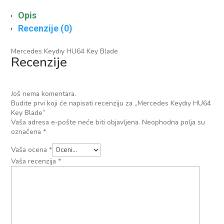
Opis
Recenzije (0)
Mercedes Keydıy HU64 Key Blade
Recenzije
Još nema komentara.
Budite prvi koji će napisati recenziju za „Mercedes Keydıy HU64
Key Blade“
Vaša adresa e-pošte neće biti objavljena.
Neophodna polja su
označena
*
Vaša ocena
*
Vaša recenzija
*