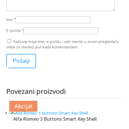
Ime
*
E-pošta
*
Sačuvaj moje ime, e-poštu i veb mesto u ovom pregledaču
veba za sledeći put kada komentarišem.
Povezani proizvodi
Povezani proizvodi
Akcija!
Akcija!
Alfa Romeo 3 Buttons Smart Key Shell