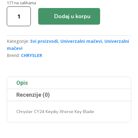
177 na zalihama
Chrysler
Dodaj u korpu
CY24
Keydiy/Xhorse
Key
Blade
Kategorije:
Svi proizvodi
,
Univerzalni mačevi
,
Univerzalni
količina
mačevi
Brend:
CHRYSLER
Opis
Recenzije (0)
Chrysler CY24 Keydiy Xhorse Key Blade