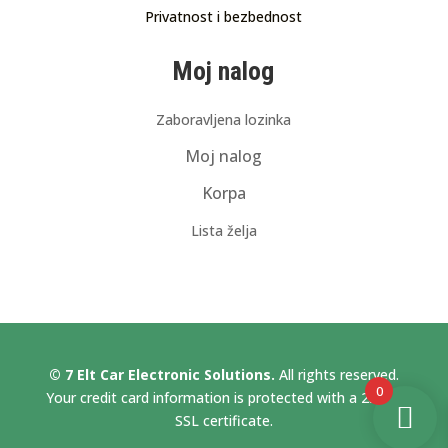
Privatnost i bezbednost
Moj nalog
Zaboravljena lozinka
Moj nalog
Korpa
Lista želja
© 7 Elt Car Electronic Solutions.
All rights reserved.
0
Your credit card information is protected with a 256bit
SSL certificate.