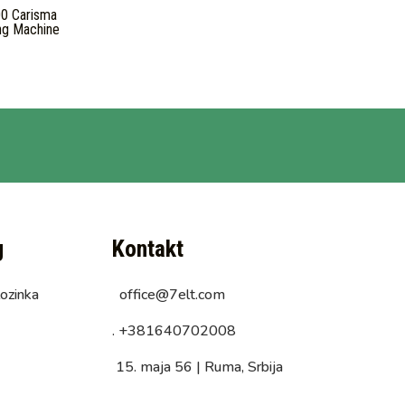
0 Carisma
ng Machine
g
Kontakt
lozinka
office@7elt.com
.
+381640702008
15. maja 56 |
Ruma, Srbija