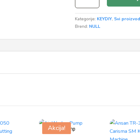
Bentley
Type
Kategorije:
KEYDIY
,
Svi proizvod
Key
Brend:
NULL
Shell
količina
Akcija!
Air Wedge Pump