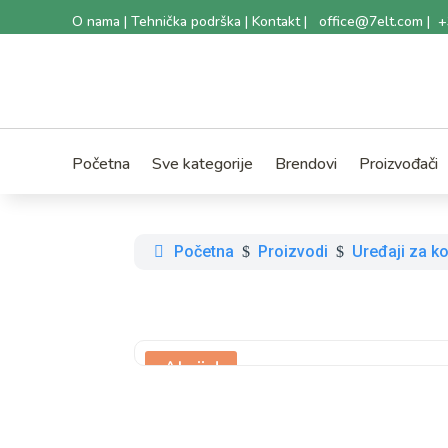
O nama
|
Tehnička podrška
|
Kontakt
|
office@7elt.com
|
+
Početna
Sve kategorije
Brendovi
Proizvođači
Početna
Proizvodi
Uređaji za ko
$
$
Akcija!