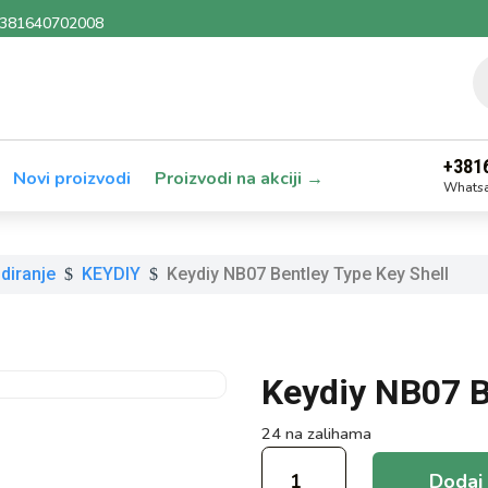
381640702008
P
se
+381
Novi proizvodi
Proizvodi na akciji →
Whatsa
diranje
KEYDIY
Keydiy NB07 Bentley Type Key Shell
$
$
Keydiy NB07 B
24 na zalihama
Keydiy
Dodaj 
NB07