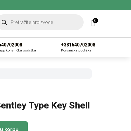
roducts
arch
0
640702008
+381640702008
pp korisnička podrška
Korisnička podrška
entley Type Key Shell
u korpu