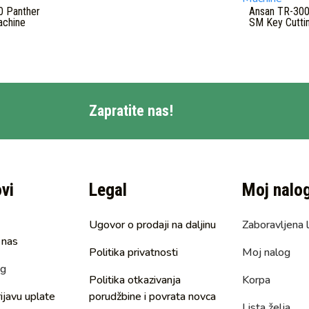
0 Panther
Ansan TR-300
achine
SM Key Cutti
Zapratite nas!
ovi
Legal
Moj nalo
Ugovor o prodaji na daljinu
Zaboravljena 
 nas
Politika privatnosti
Moj nalog
ng
Politika otkazivanja
Korpa
ijavu uplate
porudžbine i povrata novca
Lista želja