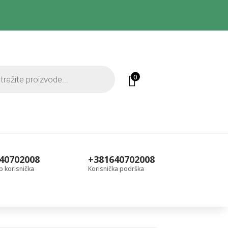
0
40702008
+381640702008
 korisnička
Korisnička podrška