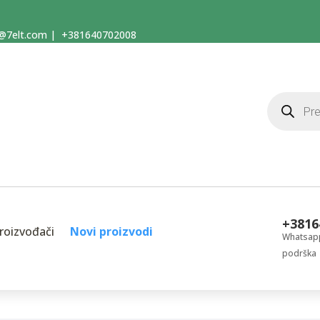
@7elt.com
|
+381640702008
Products
search
+3816
roizvođači
Novi proizvodi
Whatsapp
podrška