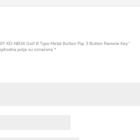
3
Button
Remote
Key
količina
KEYDIY KD-NB34 Golf 8 Type Metal Button Flip 3 Button Remote Key“
ophodna polja su označena
*