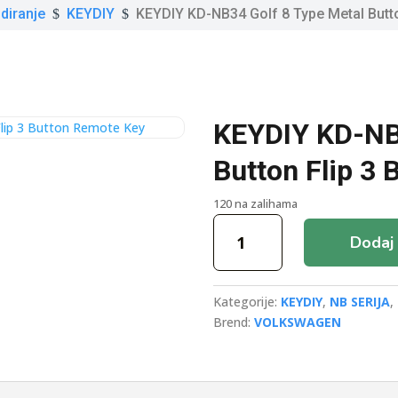
diranje
KEYDIY
KEYDIY KD-NB34 Golf 8 Type Metal Butto
$
$
KEYDIY KD-NB3
Button Flip 3
120 na zalihama
KEYDIY
Dodaj 
KD-
NB34
Golf
Kategorije:
KEYDIY
,
NB SERIJA
,
8
Brend:
VOLKSWAGEN
Type
Metal
Button
Flip