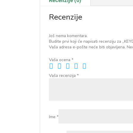
Recenzije (0)
Recenzije
Još nema komentara.
Budite prvi koji će napisati recenziju za „
Vaša adresa e-pošte neće biti objavljena.
Ne
Vaša ocena
*
Vaša recenzija
*
Ime
*