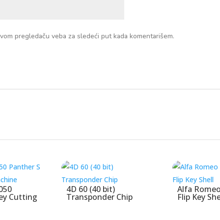
ovom pregledaču veba za sledeći put kada komentarišem.
050
4D 60 (40 bit)
Alfa Romeo
ey Cutting
Transponder Chip
Flip Key She