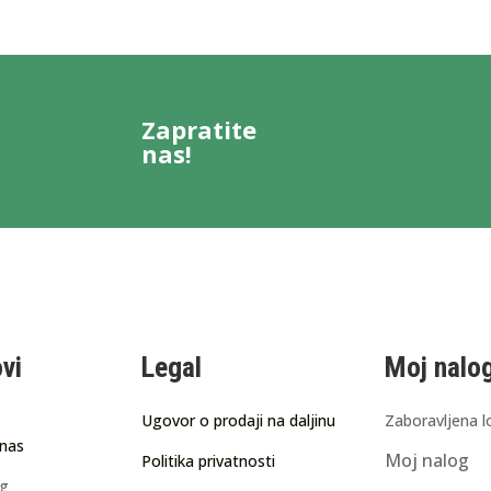
Zapratite
nas!
ovi
Legal
Moj nalo
Ugovor o prodaji na daljinu
Zaboravljena l
 nas
Moj nalog
Politika privatnosti
ng