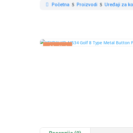
Početna
Proizvodi
Uređaji za ko
$
$
Akcija!