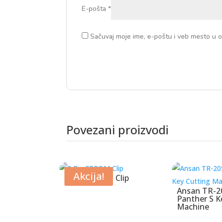
E-pošta
*
Sačuvaj moje ime, e-poštu i veb mesto u 
Povezani proizvodi
Povezani proizvodi
Akcija!
8 Pin EPROM Clip
Ansan TR-2
Panther S K
Machine