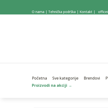
O nama
|
Tehnička podrška
|
Kontakt
|
office
Početna
Sve kategorije
Brendovi
P
Proizvodi na akciji →