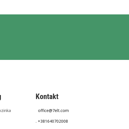
g
Kontakt
ozinka
office@7elt.com
.
+381640702008