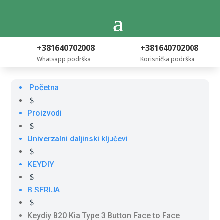
+381640702008
+381640702008
Whatsapp podrška
Korisnička podrška
Početna
$
Proizvodi
$
Univerzalni daljinski ključevi
$
KEYDIY
$
B SERIJA
$
Keydiy B20 Kia Type 3 Button Face to Face