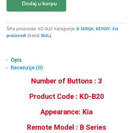
Type
Dodaj u korpu
3
Button
Face
to
Šifra proizvoda:
KD-B20
Kategorije:
B SERIJA
,
KEYDIY
,
Svi
Face
proizvodi
Brend:
NULL
Remote
količina
Opis
Recenzije (0)
Number of Buttons : 3
Product Code : KD-B20
Appearance: Kia
Remote Model : B Series