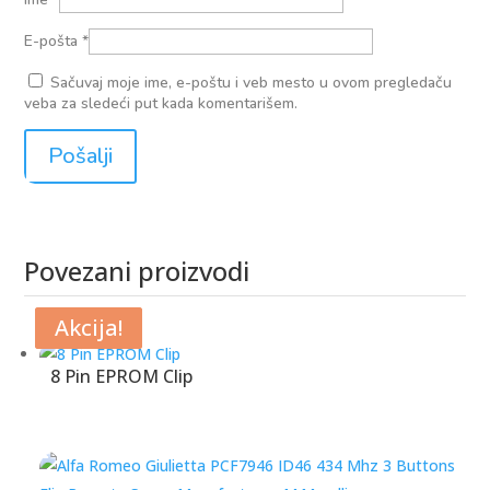
E-pošta
*
Sačuvaj moje ime, e-poštu i veb mesto u ovom pregledaču
veba za sledeći put kada komentarišem.
Povezani proizvodi
Povezani proizvodi
Akcija!
Akcija!
8 Pin EPROM Clip