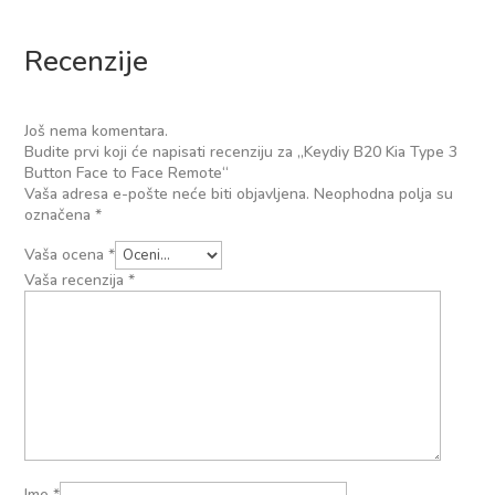
Recenzije
Još nema komentara.
Budite prvi koji će napisati recenziju za „Keydiy B20 Kia Type 3
Button Face to Face Remote“
Vaša adresa e-pošte neće biti objavljena.
Neophodna polja su
označena
*
Vaša ocena
*
Vaša recenzija
*
Ime
*