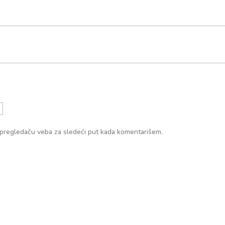
 pregledaču veba za sledeći put kada komentarišem.