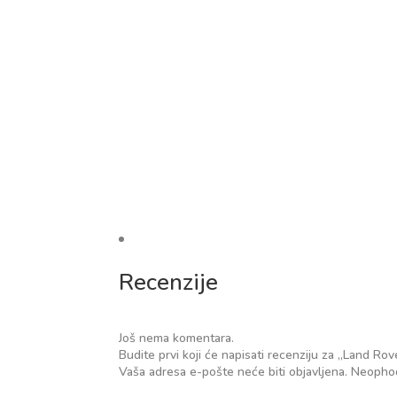
Recenzije
Još nema komentara.
Budite prvi koji će napisati recenziju za „Land 
Vaša adresa e-pošte neće biti objavljena.
Neophod