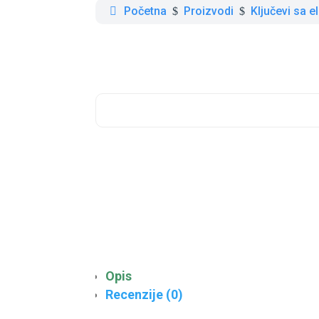
Početna
Proizvodi
Ključevi sa 
$
$
Opis
Recenzije (0)