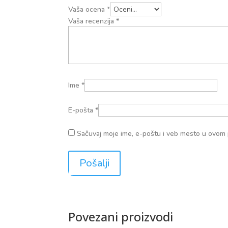
Vaša ocena
*
Vaša recenzija
*
Ime
*
E-pošta
*
Sačuvaj moje ime, e-poštu i veb mesto u ovom
Povezani proizvodi