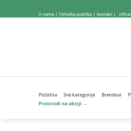
O nama
|
Tehnička podrška
|
Kontakt
|
office
Početna
Sve kategorije
Brendovi
P
Proizvodi na akciji →