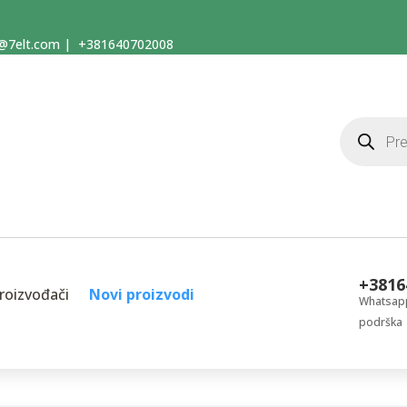
@7elt.com
|
+381640702008
Products
search
+3816
roizvođači
Novi proizvodi
Whatsapp
podrška