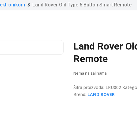
elektronikom
Land Rover Old Type 5 Button Smart Remote
$
Land Rover Ol
Remote
Nema na zalihama
Šifra proizvoda:
LRU002
Katego
Brend:
LAND ROVER