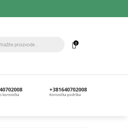
0
40702008
+381640702008
 korisnička
Korisnička podrška