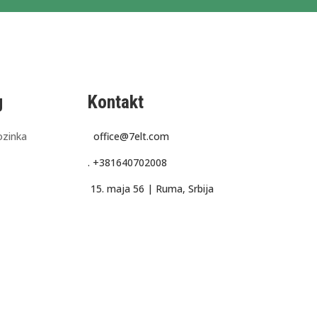
g
Kontakt
ozinka
office@7elt.com
.
+381640702008
15. maja 56 |
Ruma, Srbija