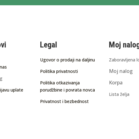
ovi
Legal
Moj nalo
Ugovor o prodaji na daljinu
Zaboravljena l
 nas
Moj nalog
Politika privatnosti
ng
Korpa
Politika otkazivanja
ijavu uplate
porudžbine i povrata novca
Lista želja
Privatnost i bezbednost