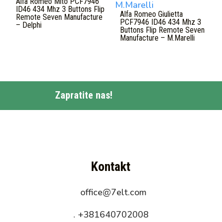
Alfa Romeo Mito PCF7946
ID46 434 Mhz 3 Buttons Flip
Alfa Romeo Giulietta
Remote Seven Manufacture
PCF7946 ID46 434 Mhz 3
– Delphi
Buttons Flip Remote Seven
Manufacture – M.Marelli
Zapratite nas!
Kontakt
office@7elt.com
.
+381640702008