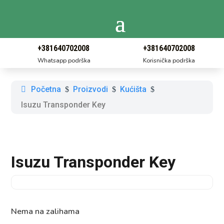
+381640702008
+381640702008
Whatsapp podrška
Korisnička podrška
Početna
Proizvodi
Kućišta
$
$
$
Isuzu Transponder Key
Isuzu Transponder Key
Nema na zalihama