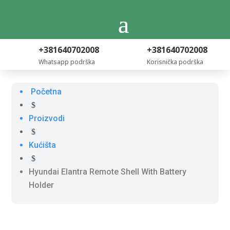
+381640702008
+381640702008
Whatsapp podrška
Korisnička podrška
Početna
$
Proizvodi
$
Kućišta
$
Hyundai Elantra Remote Shell With Battery
Holder