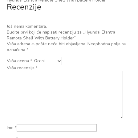
Hyundai Elantra Remote Shell With Battery Holder
Recenzije
Još nema komentara.
Budite prvi koji će napisati recenziju za „Hyundai Elantra
Remote Shell With Battery Holder“
Vaša adresa e-pošte neće biti objavljena.
Neophodna polja su
označena
*
Vaša ocena
*
Vaša recenzija
*
Ime
*