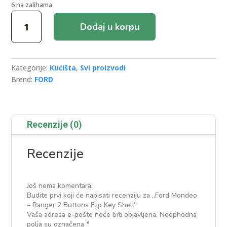
6 na zalihama
Ford
Dodaj u korpu
Mondeo
-
Ranger
2
Kategorije:
Kućišta
,
Svi proizvodi
Buttons
Brend:
FORD
Flip
Key
Shell
količina
Recenzije (0)
Recenzije
Još nema komentara.
Budite prvi koji će napisati recenziju za „Ford Mondeo
– Ranger 2 Buttons Flip Key Shell“
Vaša adresa e-pošte neće biti objavljena.
Neophodna
polja su označena
*