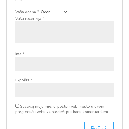
Vaša ocena
*
Vaša recenzija
*
Ime
*
E-pošta
*
Sačuvaj moje ime, e-poštu i veb mesto u ovom
pregledaču veba za sledeći put kada komentarišem.