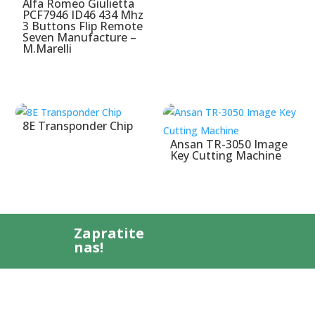
Alfa Romeo Giulietta
PCF7946 ID46 434 Mhz
3 Buttons Flip Remote
Seven Manufacture –
M.Marelli
8E Transponder Chip
Ansan TR-3050 Image
Key Cutting Machine
Zapratite
nas!