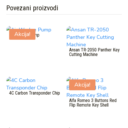
Povezani proizvodi
Povezani proizvodi
Akcija!
Air Wedge Pump
Ansan TR-2050 Panther Key
Cutting Machine
Akcija!
4C Carbon Transponder Chip
Alfa Romeo 3 Buttons Red
Flip Remote Key Shell