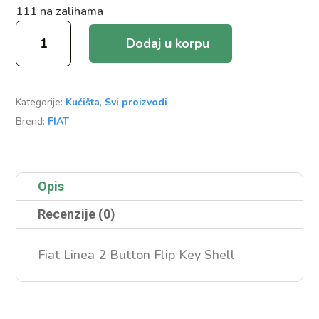
111 na zalihama
Fiat
Dodaj u korpu
Linea
2
Button
Kategorije:
Kućišta
,
Svi proizvodi
Flip
Brend:
FIAT
Key
Shell
količina
Opis
Recenzije (0)
Fiat Linea 2 Button Flip Key Shell