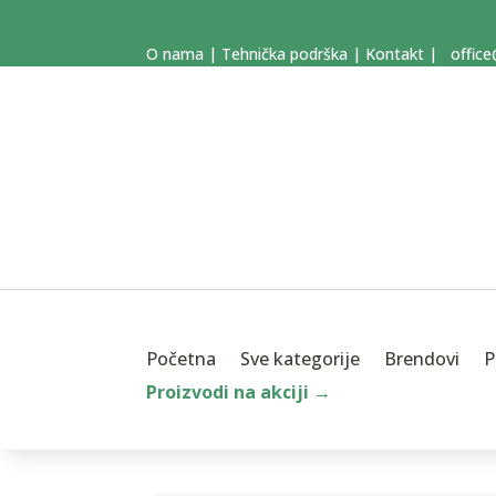
O nama
|
Tehnička podrška
|
Kontakt
|
office
Početna
Sve kategorije
Brendovi
P
Proizvodi na akciji →