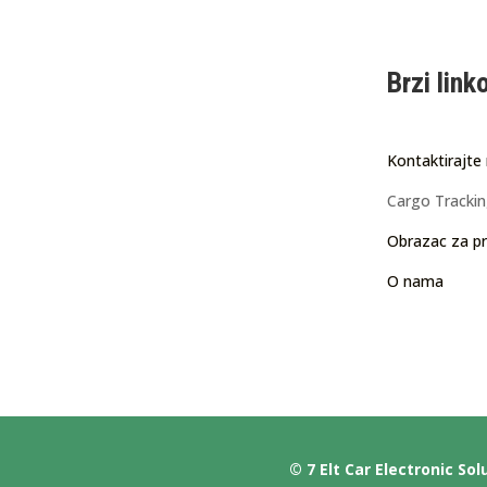
Brzi link
Kontaktirajte
Cargo Tracki
Obrazac za pr
O nama
© 7 Elt Car Electronic Sol