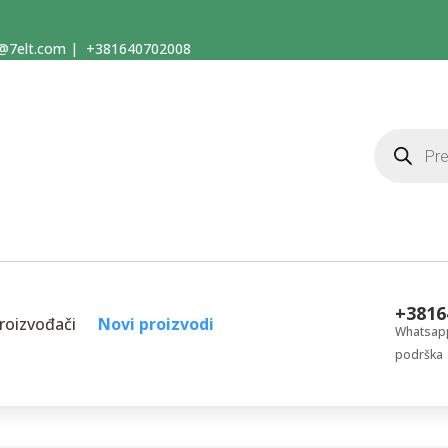
@7elt.com
|
+381640702008
Products
search
+3816
roizvođači
Novi proizvodi
Whatsapp
podrška