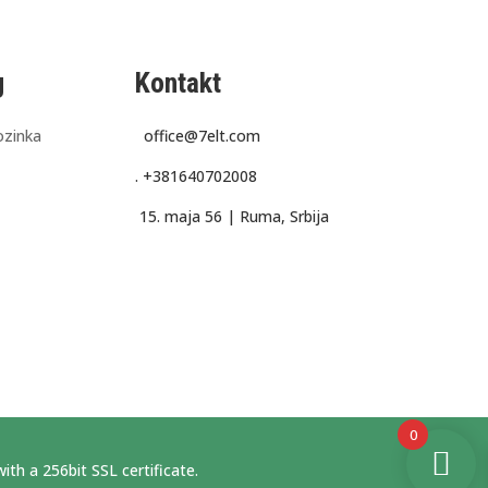
g
Kontakt
ozinka
office@7elt.com
.
+381640702008
15. maja 56 |
Ruma, Srbija
0
ith a 256bit SSL certificate.