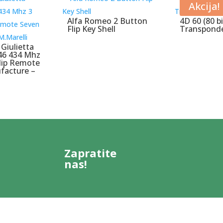
Akcija!
Alfa Romeo 2 Button
4D 60 (80 bi
Flip Key Shell
Transponde
Giulietta
46 434 Mhz
lip Remote
facture –
Zapratite
nas!