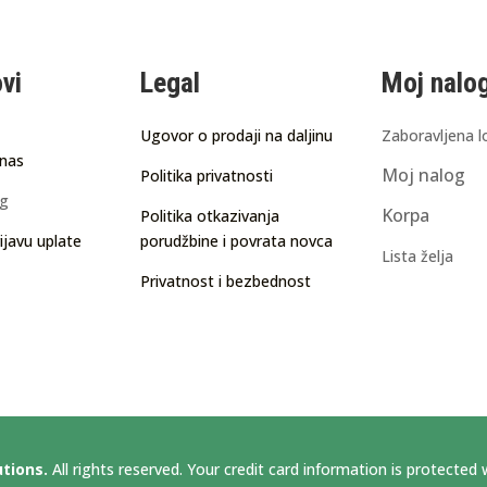
ovi
Legal
Moj nalo
Ugovor o prodaji na daljinu
Zaboravljena l
 nas
Moj nalog
Politika privatnosti
ng
Korpa
Politika otkazivanja
ijavu uplate
porudžbine i povrata novca
Lista želja
Privatnost i bezbednost
utions.
All rights reserved. Your credit card information is protected w