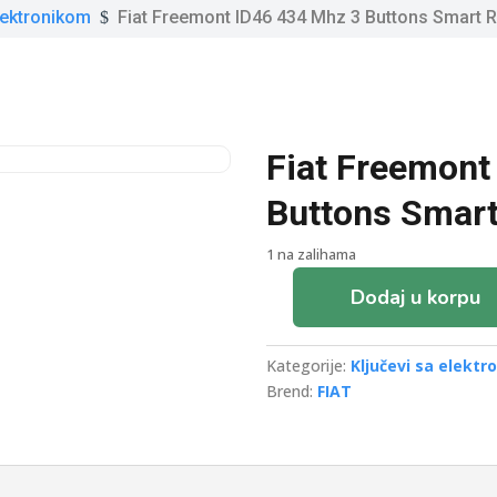
elektronikom
Fiat Freemont ID46 434 Mhz 3 Buttons Smart
$
Fiat Freemont
Buttons Smar
1 na zalihama
Dodaj u korpu
Fiat
Freemont
ID46
Kategorije:
Ključevi sa elekt
434
Brend:
FIAT
Mhz
3
Buttons
Smart