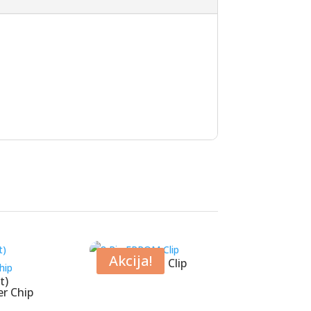
Akcija!
8 Pin EPROM Clip
t)
r Chip