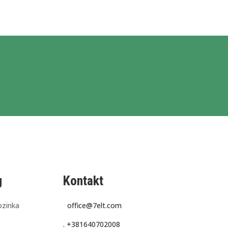
g
Kontakt
ozinka
office@7elt.com
.
+381640702008