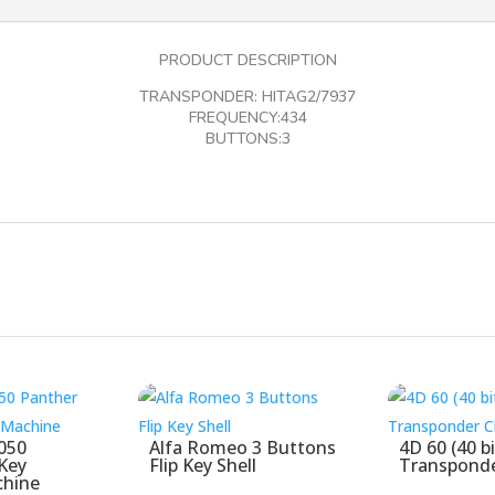
-
OEM
PRODUCT DESCRIPTION
količina
TRANSPONDER: HITAG2/7937
FREQUENCY:434
BUTTONS:3
050
Alfa Romeo 3 Buttons
4D 60 (40 bi
Key
Flip Key Shell
Transponde
chine