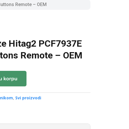
Buttons Remote – OEM
ze Hitag2 PCF7937E
ttons Remote – OEM
u korpu
ronikom
,
Svi proizvodi