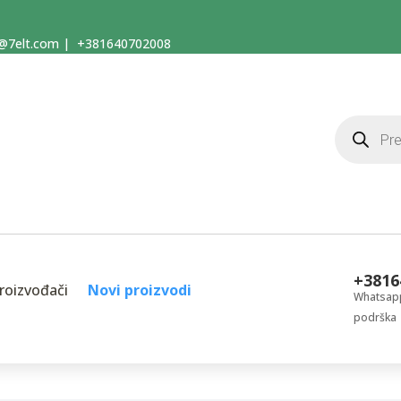
@7elt.com
|
+381640702008
Products
search
+3816
roizvođači
Novi proizvodi
Whatsapp
podrška