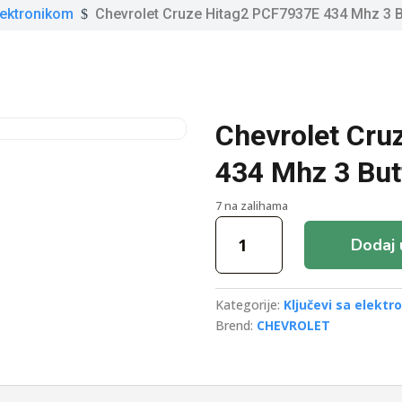
elektronikom
Chevrolet Cruze Hitag2 PCF7937E 434 Mhz 3 
$
Chevrolet Cru
434 Mhz 3 Bu
7 na zalihama
Chevrolet
Dodaj 
Cruze
Hitag2
PCF7937E
Kategorije:
Ključevi sa elekt
434
Brend:
CHEVROLET
Mhz
3
Buttons
Remote