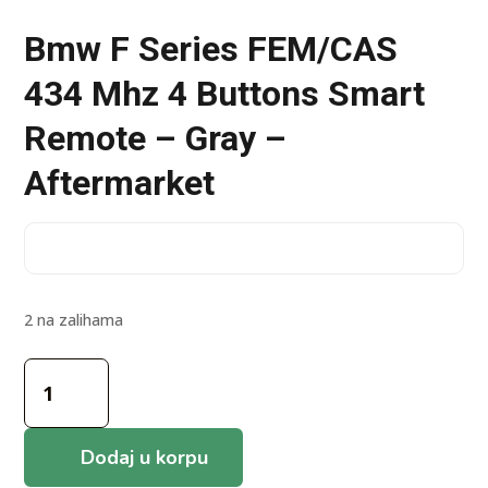
Bmw F Series FEM/CAS
434 Mhz 4 Buttons Smart
Remote – Gray –
Aftermarket
2 na zalihama
Bmw
F
Series
FEM/CAS
Dodaj u korpu
434