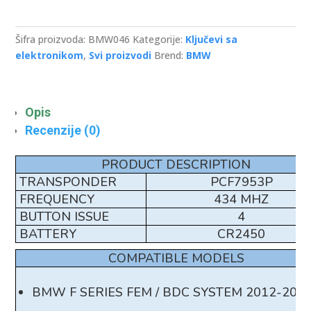
Mhz
4
Buttons
Šifra proizvoda:
BMW046
Kategorije:
Ključevi sa
Smart
elektronikom
,
Svi proizvodi
Brend:
BMW
Remote
-
Gray
Opis
-
Recenzije (0)
Aftermarket
količina
PRODUCT DESCRIPTION
TRANSPONDER
PCF7953P
FREQUENCY
434 MHZ
BUTTON ISSUE
4
BATTERY
CR2450
COMPATIBLE MODELS
BMW F SERIES FEM / BDC SYSTEM 2012-201