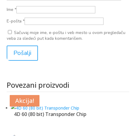
Ime
*
E-pošta
*
Sačuvaj moje ime, e-poštu i veb mesto u ovom pregledaču
veba za sledeći put kada komentarišem.
Povezani proizvodi
Povezani proizvodi
Akcija!
Akcija!
Akcija!
Akcija!
4D 60 (80 bit) Transponder Chip