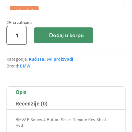
Akcija!
29 na zalihama
Bmw
Dodaj u korpu
F
Series
4
Buttons
Kategorije:
Kućišta
,
Svi proizvodi
Smart
Brend:
BMW
Remote
Key
Shell
-
Opis
Red
količina
Recenzije (0)
BMW F Series 4 Button Smart Remote Key Shell -
Red