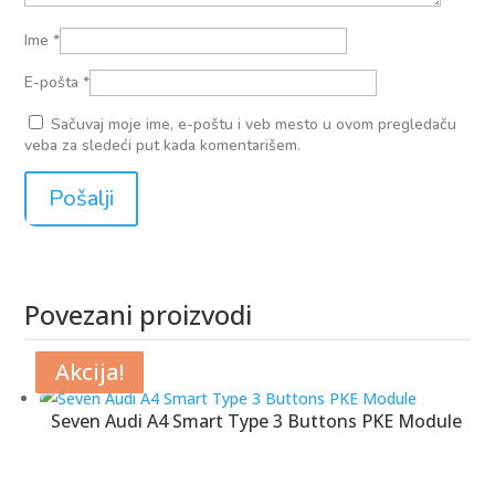
Ime
*
E-pošta
*
Sačuvaj moje ime, e-poštu i veb mesto u ovom pregledaču
veba za sledeći put kada komentarišem.
Povezani proizvodi
Povezani proizvodi
Akcija!
Akcija!
Akcija!
Akcija!
Akcija!
Akcija!
Seven Audi A4 Smart Type 3 Buttons PKE Module