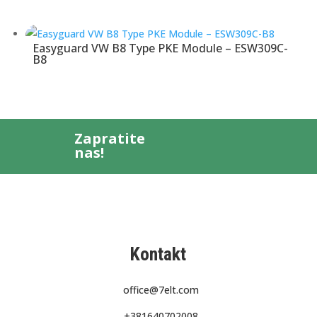
Easyguard VW B8 Type PKE Module – ESW309C-
B8
Zapratite
nas!
Kontakt
office@7elt.com
.
+381640702008