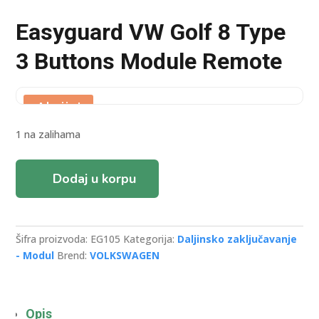
Easyguard VW Golf 8 Type
3 Buttons Module Remote
Akcija!
1 na zalihama
Easyguard
Dodaj u korpu
VW
Golf
8
Type
Šifra proizvoda:
EG105
Kategorija:
Daljinsko zaključavanje
3
- Modul
Brend:
VOLKSWAGEN
Buttons
Module
Remote
količina
Opis