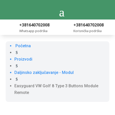
+381640702008
+381640702008
Whatsapp podrška
Korisnička podrška
Početna
$
Proizvodi
$
Daljinsko zaključavanje - Modul
$
Easyguard VW Golf 8 Type 3 Buttons Module
Remote