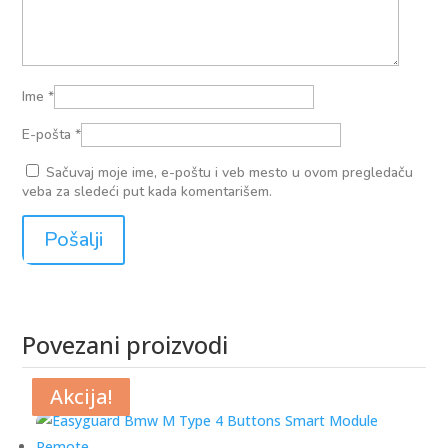
Ime
*
E-pošta
*
Sačuvaj moje ime, e-poštu i veb mesto u ovom pregledaču
veba za sledeći put kada komentarišem.
Povezani proizvodi
Povezani proizvodi
Akcija!
Akcija!
Akcija!
Akcija!
Akcija!
Akcija!