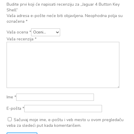
Budite prvi koji će napisati recenziju za „Jaguar 4 Button Key
Shell“
Vaša adresa e-pošte neće biti objavljena.
Neophodna polja su
označena
*
Vaša ocena
*
Vaša recenzija
*
Ime
*
E-pošta
*
Sačuvaj moje ime, e-poštu i veb mesto u ovom pregledaču
veba za sledeći put kada komentarišem.