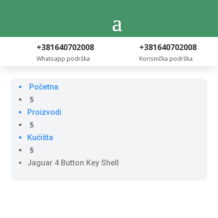
+381640702008
+381640702008
Whatsapp podrška
Korisnička podrška
Početna
$
Proizvodi
$
Kućišta
$
Jaguar 4 Button Key Shell