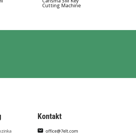
ll
Carisma SM Key
Cutting Machine
g
Kontakt
ozinka
office@7elt.com