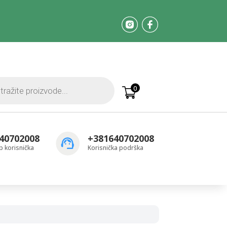
0
40702008
+381640702008
 korisnička
Korisnička podrška