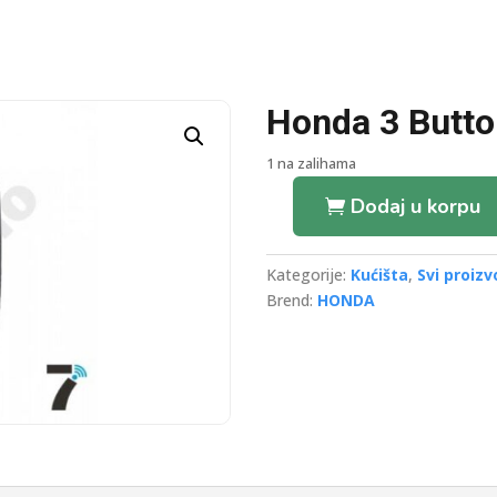
Honda 3 Butto
1 na zalihama
Dodaj u korpu
Honda
3
Button
Kategorije:
Kućišta
,
Svi proizv
Remote
Brend:
HONDA
Shell
količina