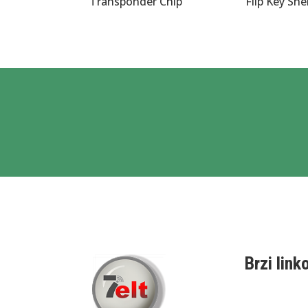
Transponder Chip
Flip Key Shel
Brzi link