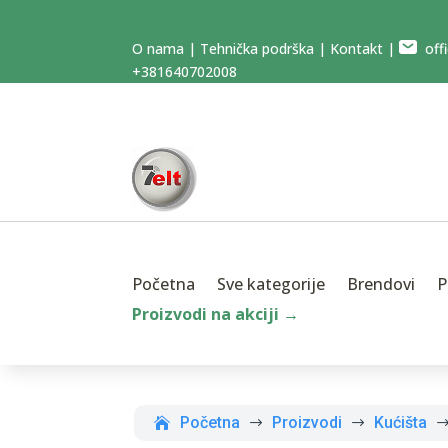
O nama
|
Tehnička podrška
|
Kontakt
|
offi
+381640702008
Početna
Sve kategorije
Brendovi
P
Proizvodi na akciji →
Početna
Proizvodi
Kućišta
$
$