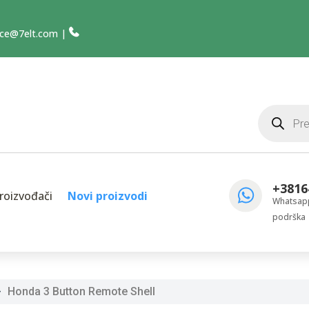
ce@7elt.com
|
Products
search
+3816
roizvođači
Novi proizvodi
Whatsapp
podrška
Honda 3 Button Remote Shell
$