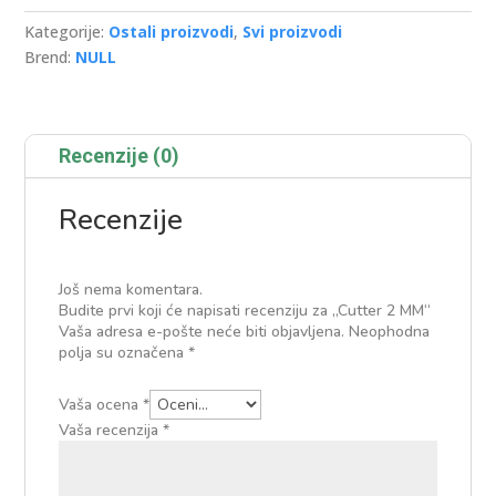
Kategorije:
Ostali proizvodi
,
Svi proizvodi
Brend:
NULL
Recenzije (0)
Recenzije
Još nema komentara.
Budite prvi koji će napisati recenziju za „Cutter 2 MM“
Vaša adresa e-pošte neće biti objavljena.
Neophodna
polja su označena
*
Vaša ocena
*
Vaša recenzija
*