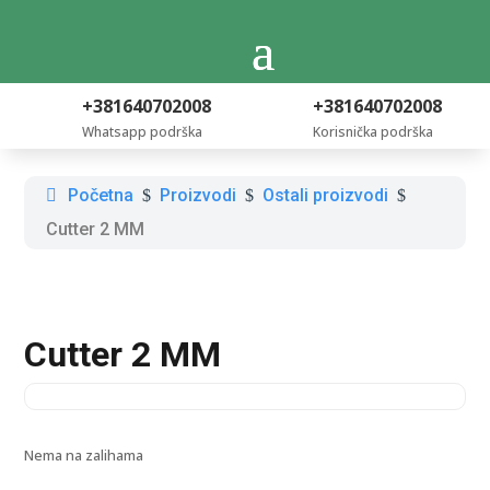
+381640702008
+381640702008
Whatsapp podrška
Korisnička podrška
Početna
Proizvodi
Ostali proizvodi
$
$
$
Cutter 2 MM
Cutter 2 MM
Nema na zalihama