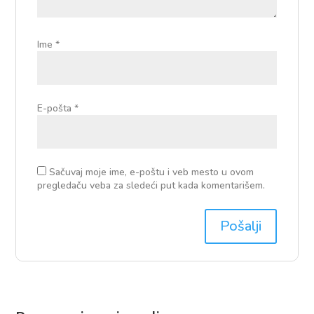
Ime
*
E-pošta
*
Sačuvaj moje ime, e-poštu i veb mesto u ovom
pregledaču veba za sledeći put kada komentarišem.